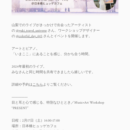
山梨でのライブがきっかけで出会ったアーティスト
の
@yuki_travel_universe
さん、ワークショップデザイナー
の
@colorful_day_445
さんとイベントを開催します。
アートとピアノ。
「いまここ」にあることを感じ、分かち合う時間。
2024年最初のライブ。
みなさんと同じ時間を共有できましたら嬉しいです。
詳細や予約は
こちら
よりご覧ください。
—————
目と耳と心で感じる、特別なひととき／Music×Art Workshop
“PRESENT”
日程：2月17日（土）14:00-17:00
場所：日本橋ヒュッゲカフェ