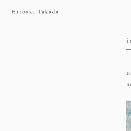
Hiroaki Takada
i
20
n