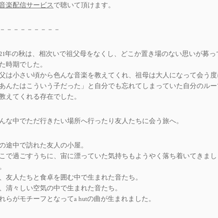
音楽配信サービス
で聴いて頂けます。
－－－－－－－－－
021年の秋は、相次いで祖父母をなくし、どこか置き場のない思いが募っ
た時期でした。
父は小さい頃から色んな音楽を教えてくれ、祖母は大人になって会う度
あんたはこういう子だった」と自分でも忘れてしまっていた自分のルー
教えてくれる存在でした。
んな中でただ行きたい場所へ行ったり友人たちに会う旅へ。
の途中で訪れた友人の小屋。
こで過ごすうちに、宙に漂っていた気持ちもようやく落ち着いてきまし
。
、友人たちと食卓を囲む中で生まれた音たち。
、清々しい空気の中で生まれた音たち。
れらがモチーフとなってa hutの曲が生まれました。