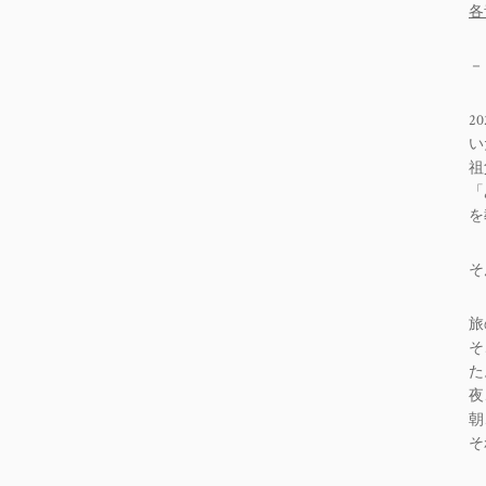
各
－
2
い
祖
「
を
そ
旅
そ
た
夜
朝
そ